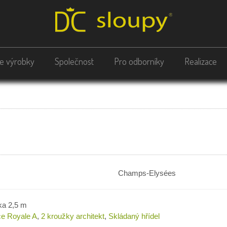
e výrobky
Společnost
Pro odborníky
Realizace
Champs-Elysées
ka 2,5 m
ce Royale A
,
2 kroužky architekt
,
Skládaný hřídel