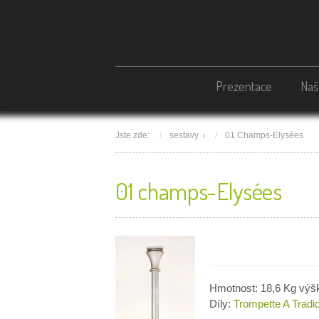
Prezentace
Naš
Jste zde:
sestavy
01 Champs-Elysées
01 champs-Elysées
Hmotnost: 18,6 Kg výš
Díly:
Trompette A
Tradi