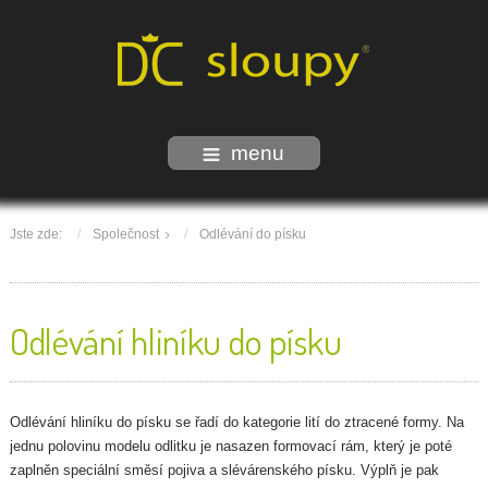
menu
Jste zde:
Společnost
Odlévání do písku
Odlévání hliníku do písku
Odlévání hliníku do písku se řadí do kategorie lití do ztracené formy. Na
jednu polovinu modelu odlitku je nasazen formovací rám, který je poté
zaplněn speciální směsí pojiva a slévárenského písku. Výplň je pak