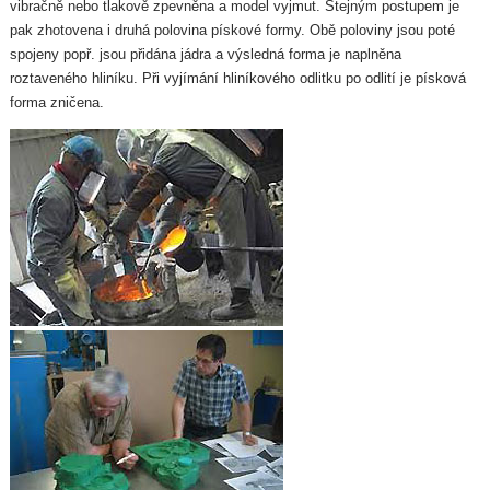
vibračně nebo tlakově zpevněna a model vyjmut. Stejným postupem je
pak zhotovena i druhá polovina pískové formy. Obě poloviny jsou poté
spojeny popř. jsou přidána jádra a výsledná forma je naplněna
roztaveného hliníku. Při vyjímání hliníkového odlitku po odlití je písková
forma zničena.