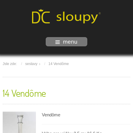
menu
Jste zde:
sestavy
14 Vendôme
14 Vendôme
Vendôme