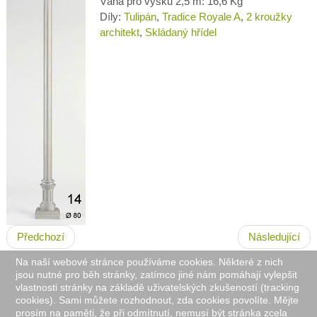
Váha pro výšku 2,5 m: 16,6 Kg
Díly:
Tulipán
,
Tradice Royale A
,
2 kroužky
architekt
,
Skládaný hřídel
Předchozí
Následující
Na naší webové stránce používáme cookies. Některé z nich
jsou nutné pro běh stránky, zatímco jiné nám pomáhají vylepšit
vlastnosti stránky na základě uživatelských zkušeností (tracking
cookies). Sami můžete rozhodnout, zda cookies povolíte. Mějte
prosím na paměti, že při odmítnutí, nemusí být stránka zcela
Výhradní prodejce pro Českou a Slovenskou Republiku: Amplius