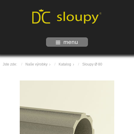
menu
Jste zde:
Naše výrobky
Katalog
Sloupy Ø 80